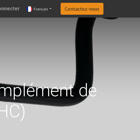
onnecter
Contactez-nous
Français
mplément de
HC)