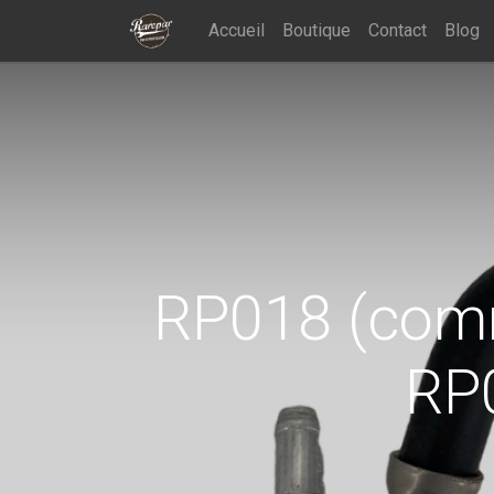
Accueil
Boutique
Contact
Blog
RP018 (com
RP