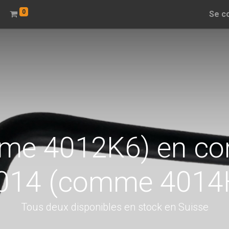
0
Se c
me 4012K6) en co
014 (comme 4014
Tous deux disponibles en stock en Suisse