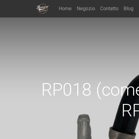
Home
Negozio
Contatto
Blog
RP018 (come
R