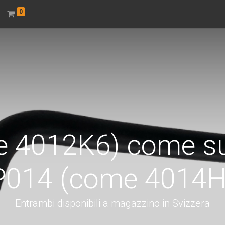
0
 4012K6) come s
P014 (come 4014H
Entrambi disponibili a magazzino in Svizzera