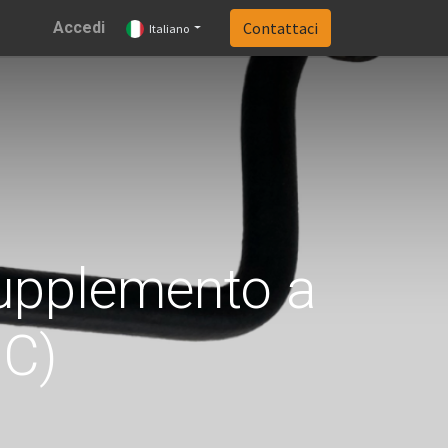
Accedi
Contattaci
Italiano
upplemento a
C)