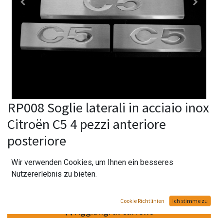
RP008 Soglie laterali in acciaio inox
Citroën C5 4 pezzi anteriore
posteriore
59,90
CHF
Wir verwenden Cookies, um Ihnen ein besseres
Nutzererlebnis zu bieten.
Cookie Richtlinien
Ich stimme zu
Aggiungi al carrello