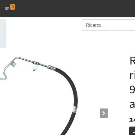
0
r
9
a
3