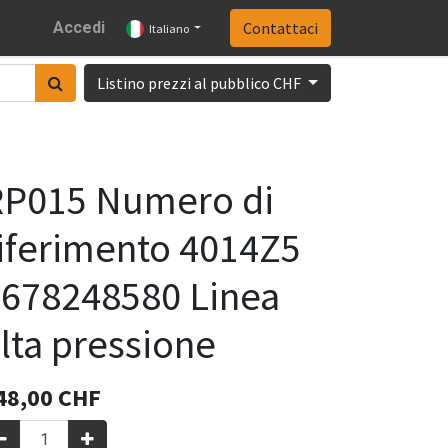
Accedi
Contattaci
Italiano
Listino prezzi al pubblico CHF
RP015 Numero di
iferimento 4014Z5
678248580 Linea
lta pressione
48,00
CHF