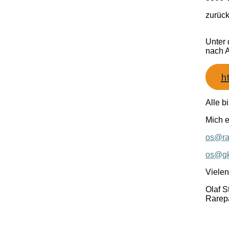
zurüc
Unter 
nach 
h
Alle b
Mich e
os@ra
os@gk
Vielen
Olaf S
Rarep